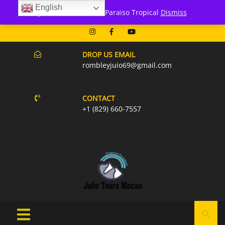
English
171 Punta Cana- Macao
Julio Tours Macao - Paraiso Tropical
Dismiss
07AM-6PM EVERY DAY
DROP US EMAIL
rombleyjuio69@gmail.com
CONTACT
+1 (829) 660-7557